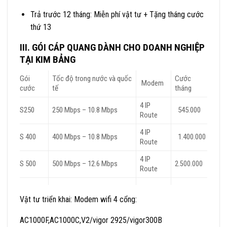
Trả trước 12 tháng: Miễn phí vật tư + Tặng tháng cước
thứ 13
III. GÓI CÁP QUANG DÀNH CHO DOANH NGHIỆP
TẠI KIM BẢNG
Gói
Tốc độ trong nước và quốc
Cước
Modem
cước
tế
tháng
4 IP
S250
250 Mbps – 10.8 Mbps
545.000
Route
4 IP
S 400
400 Mbps – 10.8 Mbps
1.400.000
Route
4 IP
S 500
500 Mbps – 12.6 Mbps
2.500.000
Route
Vật tư triển khai: Modem wifi 4 cổng:
AC1000F,AC1000C,V2/vigor 2925/vigor300B