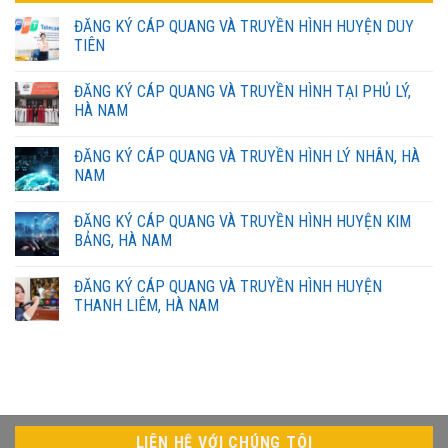
ĐĂNG KÝ CÁP QUANG VÀ TRUYỀN HÌNH HUYỆN DUY
TIÊN
Không
có
ĐĂNG KÝ CÁP QUANG VÀ TRUYỀN HÌNH TẠI PHỦ LÝ,
bình
luận
HÀ NAM
ở
ĐĂNG
Không
KÝ
có
ĐĂNG KÝ CÁP QUANG VÀ TRUYỀN HÌNH LÝ NHÂN, HÀ
CÁP
bình
QUANG
luận
NAM
VÀ
ở
TRUYỀN
ĐĂNG
Không
HÌNH
KÝ
có
ĐĂNG KÝ CÁP QUANG VÀ TRUYỀN HÌNH HUYỆN KIM
HUYỆN
CÁP
bình
DUY
QUANG
luận
BẢNG, HÀ NAM
TIÊN
VÀ
ở
TRUYỀN
ĐĂNG
Không
HÌNH
KÝ
có
ĐĂNG KÝ CÁP QUANG VÀ TRUYỀN HÌNH HUYỆN
TẠI
CÁP
bình
PHỦ
QUANG
luận
THANH LIÊM, HÀ NAM
LÝ,
VÀ
ở
HÀ
TRUYỀN
ĐĂNG
Không
NAM
HÌNH
KÝ
có
LÝ
CÁP
bình
NHÂN,
QUANG
luận
HÀ
VÀ
ở
NAM
TRUYỀN
ĐĂNG
HÌNH
KÝ
HUYỆN
CÁP
KIM
QUANG
LIÊN HỆ VỚI CHÚNG TÔI
BẢNG,
VÀ