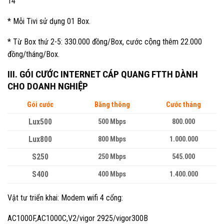
14
* Mỗi Tivi sử dụng 01 Box.
* Từ Box thứ 2-5: 330.000 đồng/Box, cước cộng thêm 22.000
đồng/tháng/Box.
III. GÓI CƯỚC INTERNET CÁP QUANG FTTH DÀNH
CHO DOANH NGHIỆP
Gói cước
Băng thông
Cước tháng
Lux500
500 Mbps
800.000
Lux800
800 Mbps
1.000.000
S250
250 Mbps
545.000
S400
400 Mbps
1.400.000
Vật tư triển khai: Modem wifi 4 cổng:
AC1000F,AC1000C,V2/vigor 2925/vigor300B