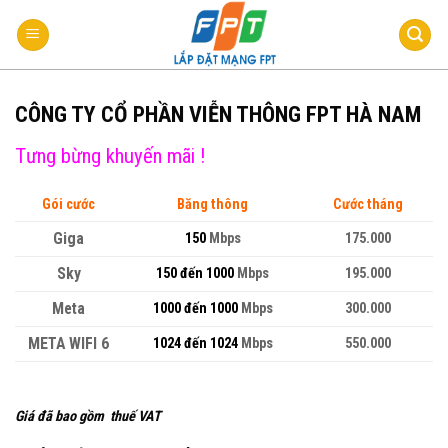
Bỏ
qua
nội
dung
CÔNG TY CỔ PHẦN VIỄN THÔNG FPT HÀ NAM
Tưng bừng khuyến mãi !
Gói cước
Băng thông
Cước tháng
Giga
150
Mbps
175.000
Sky
150 đến 1000
Mbps
195.000
Meta
1000 đến 1000
Mbps
300.000
META WIFI 6
1024 đến 1024
Mbps
550.000
Giá đã bao gồm thuế VAT